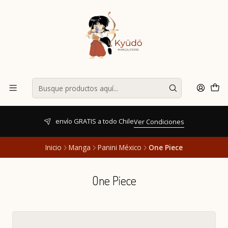
envío GRATIS a todo Chile
Ver Condiciones
Inicio
Manga
Panini México
One Piece
One Piece