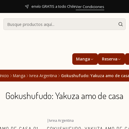
envío GRATIS a todo Chile
Ver Condiciones
Manga
Reserva
Inicio
Manga
Ivrea Argentina
Gokushufudo: Yakuza amo de cas
Gokushufudo: Yakuza amo de casa
|
Ivrea Argentina