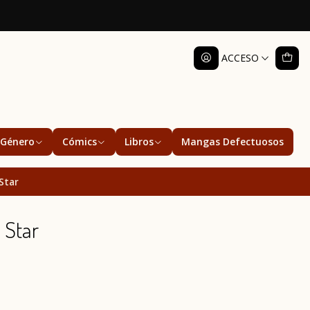
ACCESO
Género
Cómics
Libros
Mangas Defectuosos
Star
 Star