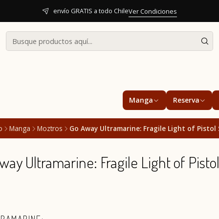
envío GRATIS a todo Chile
Ver Condiciones
Manga
Reserva
o
Manga
Moztros
Go Away Ultramarine: Fragile Light of Pistol 
way Ultramarine: Fragile Light of Pistol