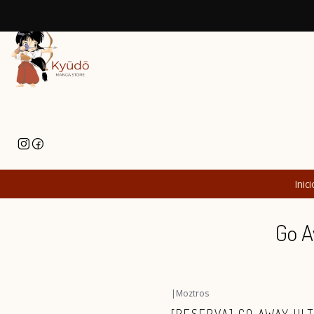
Inici
Go A
|
Moztros