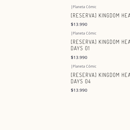
|
Planeta Cómic
[RESERVA] KINGDOM HEAR
$13.990
|
Planeta Cómic
Agotado
[RESERVA] KINGDOM HE
DAYS 01
$13.990
|
Planeta Cómic
[RESERVA] KINGDOM HE
DAYS 04
$13.990