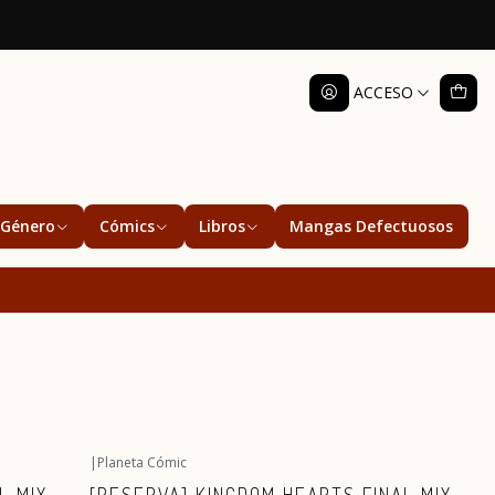
ACCESO
Género
Cómics
Libros
Mangas Defectuosos
|
Planeta Cómic