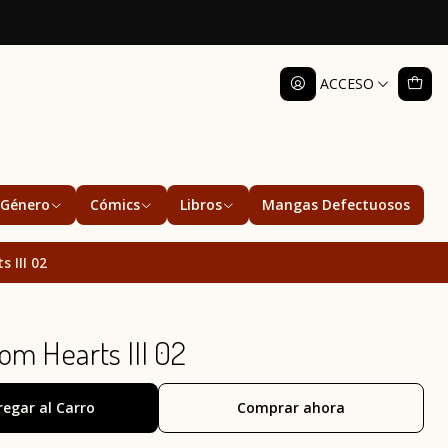
ACCESO
Género
Cómics
Libros
Mangas Defectuosos
 III 02
m Hearts III 02
regar al Carro
Comprar ahora