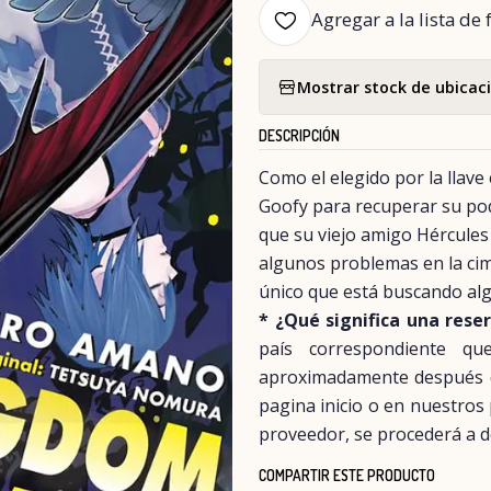
Agregar a la lista de 
Mostrar stock de ubicac
DESCRIPCIÓN
Como el elegido por la llav
Goofy para recuperar su pod
que su viejo amigo Hércules
algunos problemas en la cim
único que está buscando algo
* ¿Qué significa una rese
país correspondiente q
aproximadamente después del
pagina inicio o en nuestros
proveedor, se procederá a d
COMPARTIR ESTE PRODUCTO