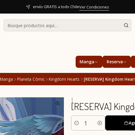
envío GRATIS a todo Chile
Ver Condiciones
Manga
Reserva
Manga
Planeta Cómic
Kingdom Hearts
[RESERVA] Kingdom Hearts
|
[RESERVA] Kingdo
Ag
Cantidad