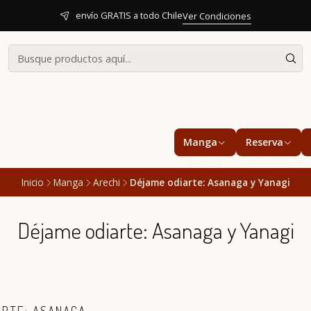
envío GRATIS a todo Chile
Ver Condiciones
Manga
Reserva
Inicio
Manga
Arechi
Déjame odiarte: Asanaga y Yanagi
Déjame odiarte: Asanaga y Yanagi