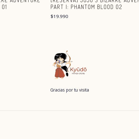
ARRE ADVENTURE
[RESERVA] JOJO'S BIZARRE ADV
 01
PART I: PHANTOM BLOOD 02
$19.990
Gracias por tu visita