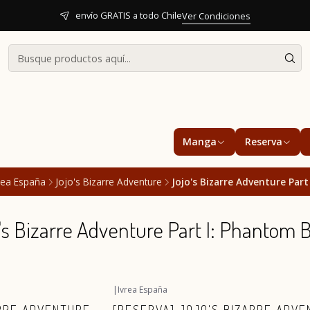
envío GRATIS a todo Chile
Ver Condiciones
Manga
Reserva
rea España
Jojo's Bizarre Adventure
Jojo's Bizarre Adventure Par
's Bizarre Adventure Part I: Phantom 
|
Ivrea España