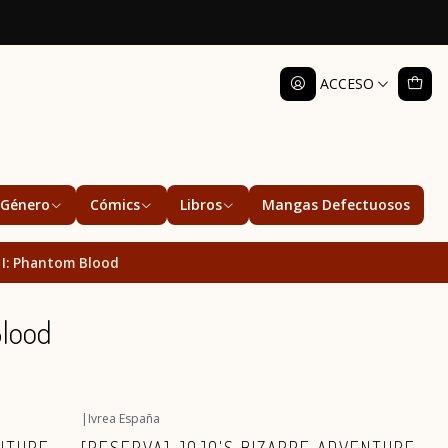
ACCESO
Género
Cómics
Libros
Mangas Defectuosos
t I: Phantom Blood
Blood
|
Ivrea España