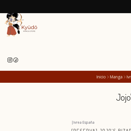
Inicio
Manga
Iv
Jojo
|
Ivrea España