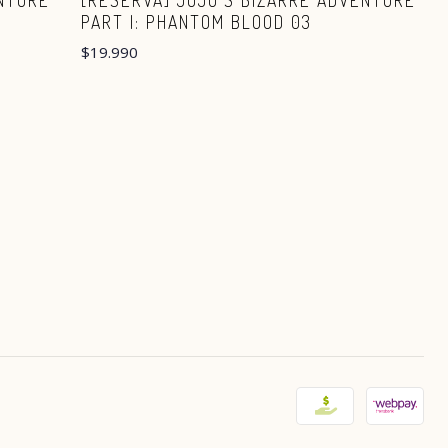
ENTURE
[RESERVA] JOJO'S BIZARRE ADVENTURE
PART I: PHANTOM BLOOD 03
$19.990