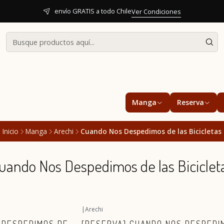
envío GRATIS a todo Chile
Ver Condiciones
Manga
Reserva
Inicio
Manga
Arechi
Cuando Nos Despedimos de las Bicicletas
uando Nos Despedimos de las Biciclet
|
Arechi