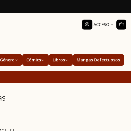
ACCESO
Género
Cómics
Libros
Mangas Defectuosos
as