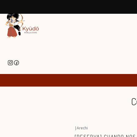
C
|
Arechi