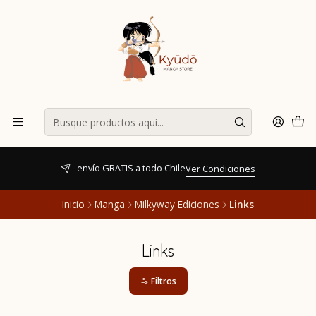
envío GRATIS a todo Chile
Ver Condiciones
Inicio
Manga
Milkyway Ediciones
Links
Links
Filtros