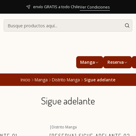
envío GRATIS a todo Chile
Ver Condiciones
Manga
Reserva
Inicio
Manga
Distrito Manga
Sigue adelante
Sigue adelante
|
Distrito Manga