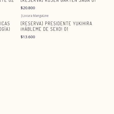
RTE 02
[RESERVA] ROSEN GARTEN SAGA 01
$20.800
|
Locura MangaLine
Agotado
TICAS
[RESERVA] PRESIDENTE YUKIHIRA
OGÍA)
¡HÁBLEME DE SEXO! 01
$13.600