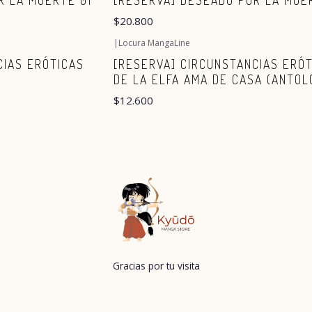
R LA MUERTE 01
[RESERVA] DESEADO POR LA MUE
$20.800
|
Locura MangaLine
Agotado
CIAS ERÓTICAS
[RESERVA] CIRCUNSTANCIAS ERÓ
DE LA ELFA AMA DE CASA (ANTOL
$12.600
Gracias por tu visita