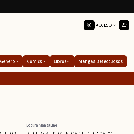
ACCESO
Género
Cómics
Libros
Mangas Defectuosos
|
Locura MangaLine
Agotado