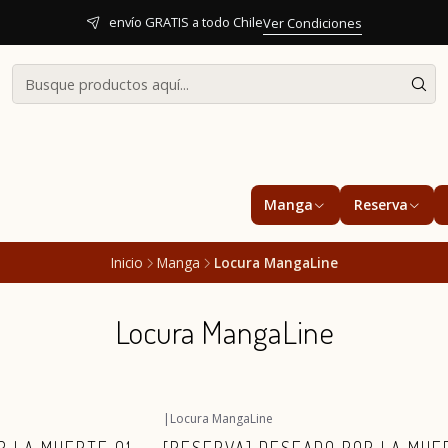
envío GRATIS a todo Chile
Ver Condiciones
Manga
Reserva
Inicio
Manga
Locura MangaLine
Locura MangaLine
|
Locura MangaLine
Agotado