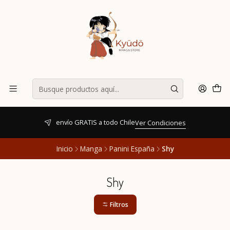
envío GRATIS a todo Chile
Ver Condiciones
Inicio
Manga
Panini España
Shy
Shy
Filtros