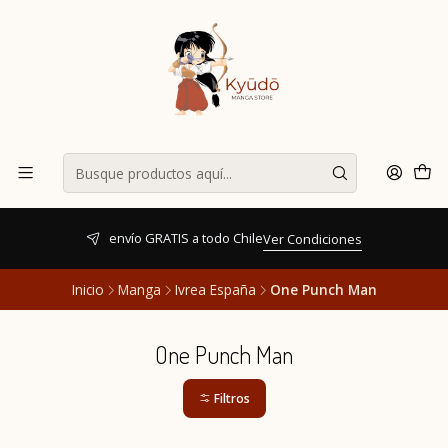
envío GRATIS a todo Chile
Ver Condiciones
Inicio
Manga
Ivrea España
One Punch Man
One Punch Man
Filtros