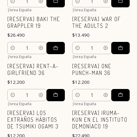
Cantidad
Cantidad
|
Ivrea España
|
Ivrea España
Nuevo
Nuevo
[RESERVA] BAKI THE
[RESERVA] WAR OF
GRAPPLER 19
THE ADULTS 2
$26.490
$13.490
Cantidad
Cantidad
|
Ivrea España
|
Ivrea España
Nuevo
Nuevo
[RESERVA] RENT-A-
[RESERVA] ONE
GIRLFRIEND 36
PUNCH-MAN 36
$12.200
$12.200
Cantidad
Cantidad
|
Ivrea España
|
Ivrea España
Nuevo
Nuevo
[RESERVA] LOS
[RESERVA] IRUMA-
EXTRAÑOS HÁBITOS
KUN EN EL INSTITUTO
DE TSUMIKI OGAMI 3
DEMONÍACO 19
$12.200
$22.490