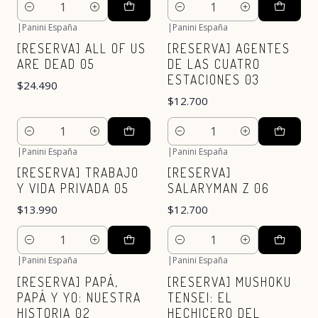
Cantidad
Cantidad
|
Panini España
|
Panini España
Nuevo
Nuevo
[RESERVA] ALL OF US
[RESERVA] AGENTES
ARE DEAD 05
DE LAS CUATRO
ESTACIONES 03
$24.490
$12.700
Cantidad
Cantidad
|
Panini España
|
Panini España
Nuevo
Nuevo
[RESERVA] TRABAJO
[RESERVA]
Y VIDA PRIVADA 05
SALARYMAN Z 06
$13.990
$12.700
Cantidad
Cantidad
|
Panini España
|
Panini España
Nuevo
Nuevo
[RESERVA] PAPÁ,
[RESERVA] MUSHOKU
PAPÁ Y YO: NUESTRA
TENSEI: EL
HISTORIA 02
HECHICERO DEL