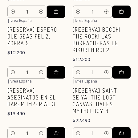
Cantidad
Cantidad
|
Ivrea España
|
Ivrea España
Nuevo
Nuevo
[RESERVA] ESPERO
[RESERVA] BOCCHI
QUE SEAS FELIZ,
THE ROCK! LAS
ZORRA 9
BORRACHERAS DE
KIKURI HIROI 2
$12.200
$12.200
Cantidad
Cantidad
|
Ivrea España
|
Ivrea España
Nuevo
Nuevo
[RESERVA]
[RESERVA] SAINT
ASESINATOS EN EL
SEIYA, THE LOST
HAREM IMPERIAL 3
CANVAS: HADES
MYTHOLOGY 8
$13.490
$22.490
Cantidad
Cantidad