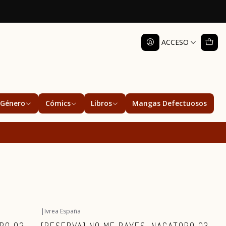
ACCESO
Género
Cómics
Libros
Mangas Defectuosos
|
Ivrea España