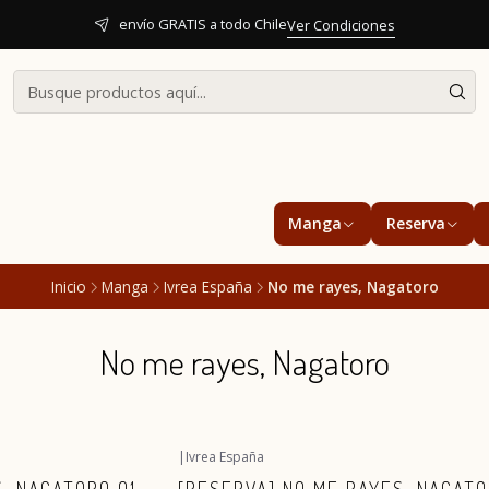
envío GRATIS a todo Chile
Ver Condiciones
Manga
Reserva
Inicio
Manga
Ivrea España
No me rayes, Nagatoro
No me rayes, Nagatoro
|
Ivrea España