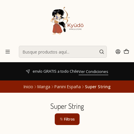
envío GRATIS a todo Chile
Ver Condiciones
Inicio
Manga
Panini España
Super String
Super String
Filtros