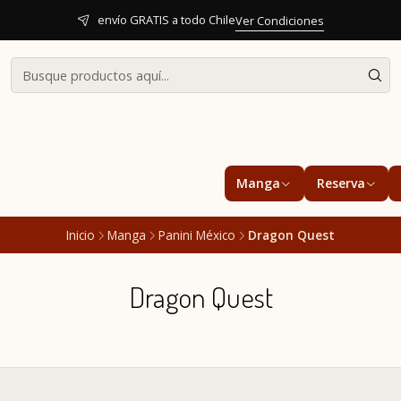
envío GRATIS a todo Chile
Ver Condiciones
Manga
Reserva
Inicio
Manga
Panini México
Dragon Quest
Dragon Quest