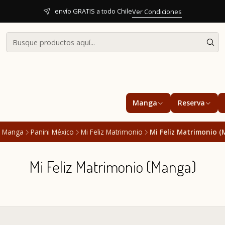
envío GRATIS a todo Chile
Ver Condiciones
Manga
Reserva
Manga
Panini México
Mi Feliz Matrimonio
Mi Feliz Matrimonio (
Mi Feliz Matrimonio (Manga)