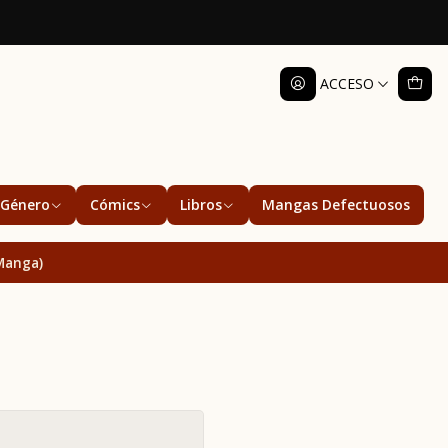
ACCESO
Género
Cómics
Libros
Mangas Defectuosos
Manga)