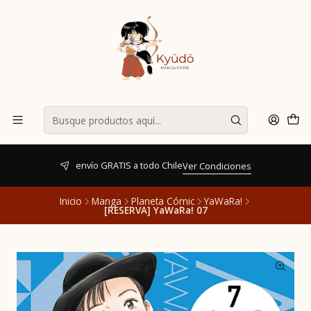
envío GRATIS a todo Chile
Ver Condiciones
Inicio
Manga
Planeta Cómic
YaWaRa!
[RESERVA] YaWaRa! 07