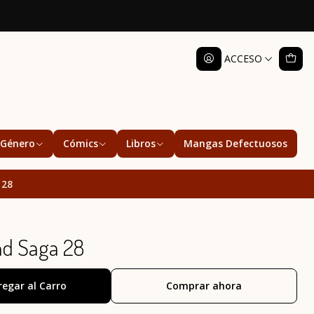
ACCESO
Género
Cómics
Libros
Mangas Defectuosos
 28
nd Saga 28
regar al Carro
Comprar ahora