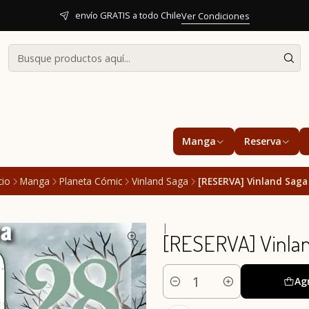
envío GRATIS a todo Chile
Ver Condiciones
Manga
Reserva
cio
Manga
Planeta Cómic
Vinland Saga
[RESERVA] Vinland Saga
|
[RESERVA] Vinla
Ag
Cantidad