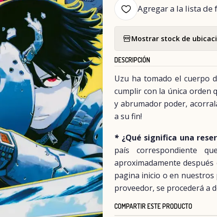
Agregar a la lista de 
Mostrar stock de ubicac
DESCRIPCIÓN
Uzu ha tomado el cuerpo d
cumplir con la única orden 
y abrumador poder, acorrala
a su fin!
*
¿Qué significa una rese
país correspondiente q
aproximadamente después del
pagina inicio o en nuestros
proveedor, se procederá a d
COMPARTIR ESTE PRODUCTO