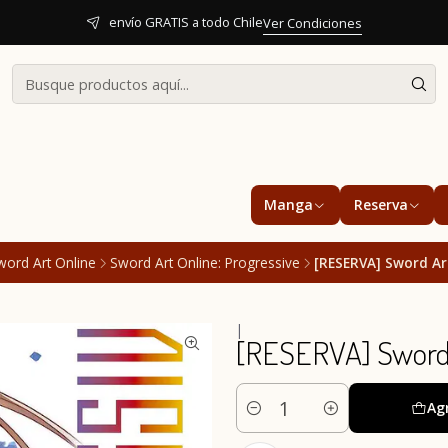
envío GRATIS a todo Chile
Ver Condiciones
Manga
Reserva
word Art Online
Sword Art Online: Progressive
[RESERVA] Sword Art
|
[RESERVA] Sword A
Ag
Cantidad