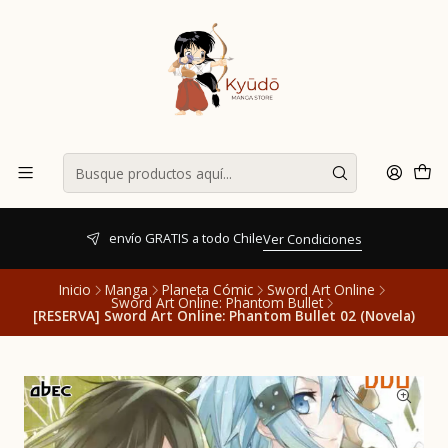
envío GRATIS a todo Chile
Ver Condiciones
Inicio
Manga
Planeta Cómic
Sword Art Online
Sword Art Online: Phantom Bullet
[RESERVA] Sword Art Online: Phantom Bullet 02 (Novela)