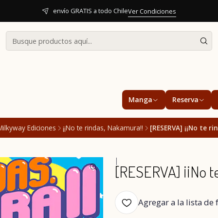
envío GRATIS a todo Chile
Ver Condiciones
Manga
Reserva
Milkyway Ediciones
¡¡No te rindas, Nakamura!!
[RESERVA] ¡¡No te ri
|
[RESERVA] ¡¡No te
Agregar a la lista de 