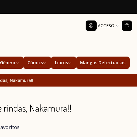
ACCESO
Género
Cómics
Libros
Mangas Defectuosos
ndas, Nakamura!!
 rindas, Nakamura!!
favoritos