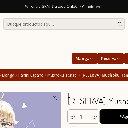
envío GRATIS a todo Chile
Ver Condiciones
Manga
Reserva
Manga
Panini España
Mushoku Tensei
[RESERVA] Mushoku Ten
|
[RESERVA] Musho
Ag
Cantidad