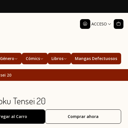
ACCESO
Género
Cómics
Libros
Mangas Defectuosos
sei 20
ku Tensei 20
regar al Carro
Comprar ahora