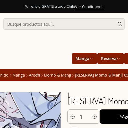
envío GRATIS a todo Chile
Ver Condiciones
Manga
Reserva
Inicio
Manga
Arechi
Momo & Manji
[RESERVA] Momo & Manji 0
|
[RESERVA] Momo 
Ag
Cantidad