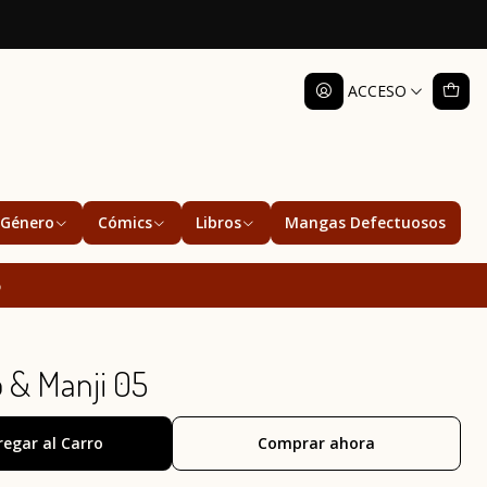
ACCESO
Género
Cómics
Libros
Mangas Defectuosos
5
& Manji 05
regar al Carro
Comprar ahora