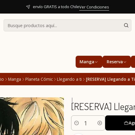
envío GRATIS a todo Chile
Ver Condiciones
Manga
Reserva
cio
Manga
Planeta Cómic
Llegando a ti
[RESERVA] Llegando a Ti
|
[RESERVA] Llegan
Ag
Cantidad