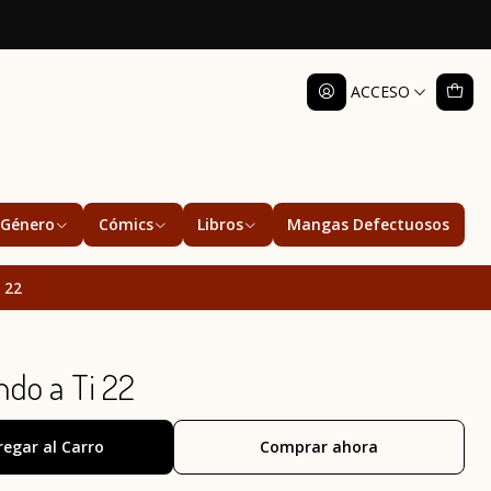
ACCESO
Género
Cómics
Libros
Mangas Defectuosos
 22
do a Ti 22
regar al Carro
Comprar ahora