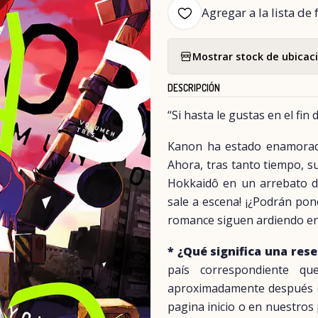
Agregar a la lista de 
Mostrar stock de ubicac
DESCRIPCIÓN
“Si hasta le gustas en el fin
Kanon ha estado enamorada
Ahora, tras tanto tiempo, su
Hokkaidô en un arrebato de
sale a escena! ¡¿Podrán poner
romance siguen ardiendo en
* ¿Qué significa una res
país correspondiente q
aproximadamente después del
pagina inicio o en nuestros