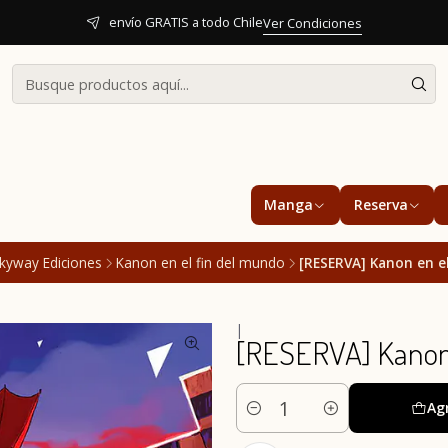
envío GRATIS a todo Chile
Ver Condiciones
Manga
Reserva
lkyway Ediciones
Kanon en el fin del mundo
[RESERVA] Kanon en e
|
[RESERVA] Kanon 
Ag
Cantidad