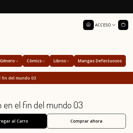
ACCESO
Género
Cómics
Libros
Mangas Defectuosos
l fin del mundo 03
en el fin del mundo 03
regar al Carro
Comprar ahora