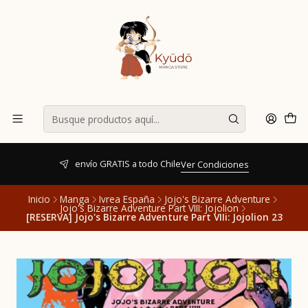
envío GRATIS a todo Chile
Ver Condiciones
Inicio
Manga
Ivrea España
Jojo's Bizarre Adventure
Jojo's Bizarre Adventure Part VIII: Jojolion
[RESERVA] Jojo's Bizarre Adventure Part VIIi: Jojolion 23