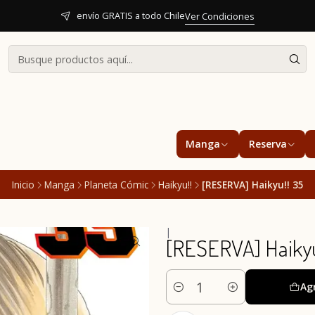
envío GRATIS a todo Chile
Ver Condiciones
Manga
Reserva
Inicio
Manga
Planeta Cómic
Haikyu!!
[RESERVA] Haikyu!! 35
|
[RESERVA] Haikyu
Ag
Cantidad