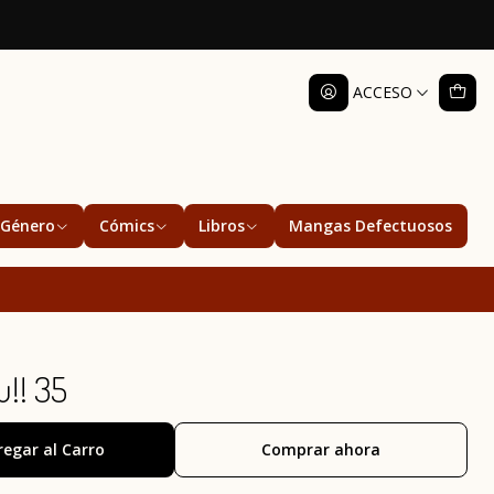
ACCESO
Género
Cómics
Libros
Mangas Defectuosos
!! 35
regar al Carro
Comprar ahora