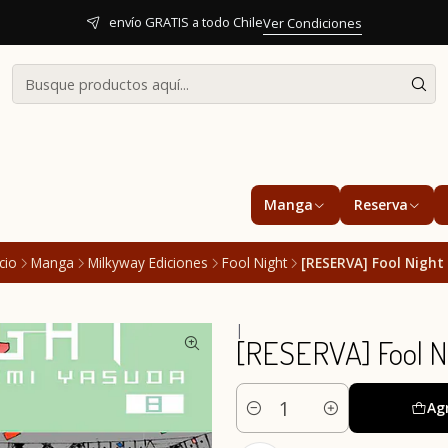
envío GRATIS a todo Chile
Ver Condiciones
Manga
Reserva
icio
Manga
Milkyway Ediciones
Fool Night
[RESERVA] Fool Night
|
[RESERVA] Fool N
Ag
Cantidad