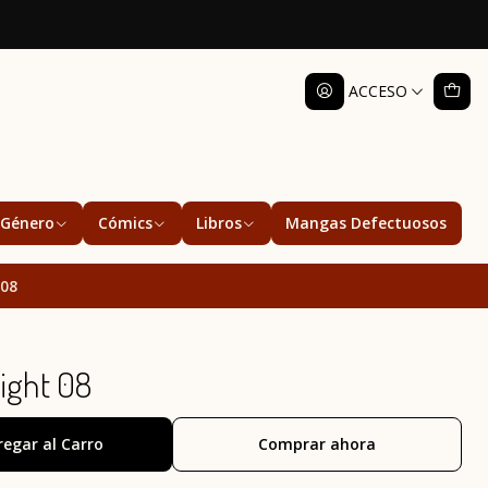
ACCESO
Género
Cómics
Libros
Mangas Defectuosos
 08
ight 08
regar al Carro
Comprar ahora