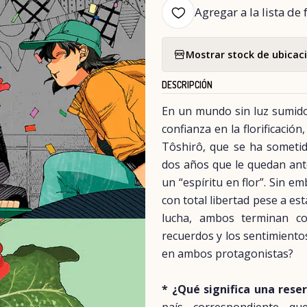
Agregar a la lista de 
Mostrar stock de ubicac
DESCRIPCIÓN
En un mundo sin luz sumido
confianza en la florificació
Tôshirô, que se ha sometid
dos años que le quedan ante
un “espíritu en flor”. Sin e
con total libertad pese a es
lucha, ambos terminan c
recuerdos y los sentimiento
en ambos protagonistas?
* ¿Qué significa una rese