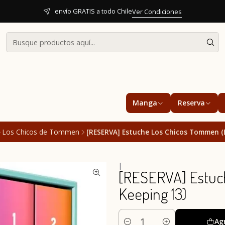
envío GRATIS a todo Chile
Ver Condiciones
Manga
Reserva
Los Chicos de Tommen
[RESERVA] Estuche Los Chicos Tommen (B
|
[RESERVA] Estuch
Keeping 13)
Ag