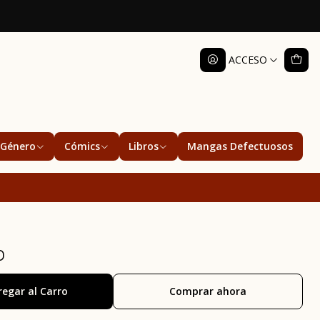
ACCESO
Género
Cómics
Libros
Mangas Defectuosos
o
regar al Carro
Comprar ahora