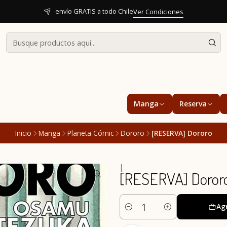
envío GRATIS a todo Chile
Ver Condiciones
Manga
Reserva
Inicio
Manga
Planeta Cómic
Dororo
[RESERVA] Dororo
|
[RESERVA] Doror
Ag
Cantidad