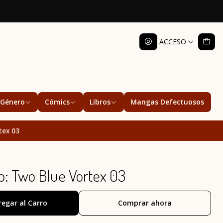
ACCESO
Género
Cómics
Libros
Mangas Defectuosos
tex 03
: Two Blue Vortex 03
regar al Carro
Comprar ahora