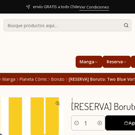
envío GRATIS a todo Chile
Ver Condiciones
Manga
Reserva
Manga
Planeta Cómic
Boruto
[RESERVA] Boruto: Two Blue Vor
|
[RESERVA] Boruto
Ag
Cantidad