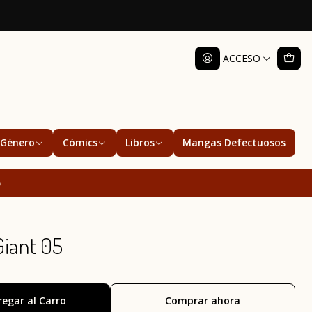
ACCESO
Género
Cómics
Libros
Mangas Defectuosos
5
iant 05
regar al Carro
Comprar ahora