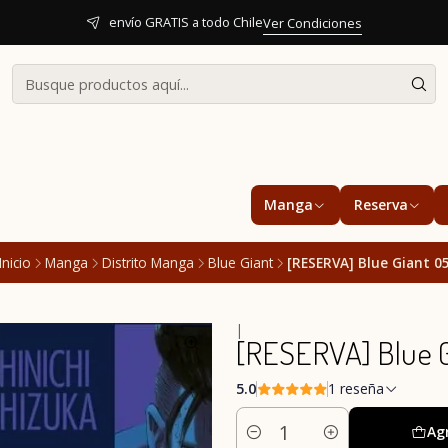
envío GRATIS a todo Chile
Ver Condiciones
Manga
Reserva
Inicio
Manga
Distrito Manga
Blue Giant
[RESERVA] Blue Giant 0
|
[RESERVA] Blue G
5.0
1 reseña
Ag
Cantidad