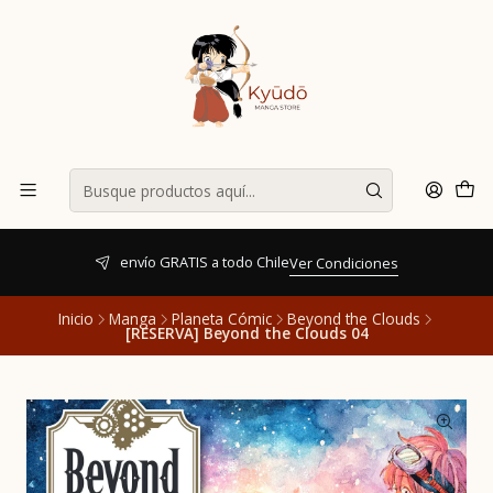
envío GRATIS a todo Chile
Ver Condiciones
Inicio
Manga
Planeta Cómic
Beyond the Clouds
[RESERVA] Beyond the Clouds 04