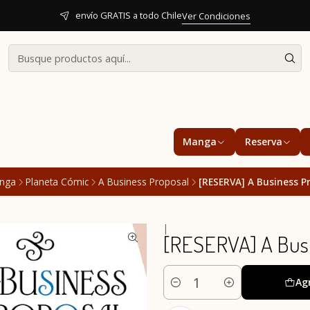
envío GRATIS a todo Chile
Ver Condiciones
Manga
Reserva
nga
Planeta Cómic
A Business Proposal
[RESERVA] A Business P
|
[RESERVA] A Busi
Ag
Cantidad