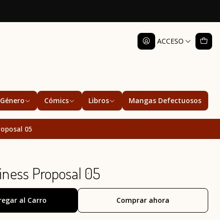
ACCESO
Género
Cómics
Libros
Mangas Defectuosos
roposal 05
ness Proposal 05
regar al Carro
Comprar ahora