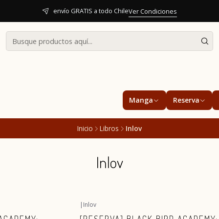
envío GRATIS a todo Chile
Ver Condiciones
Manga
Reserva
Inicio
Libros
Inlov
Inlov
|
Inlov