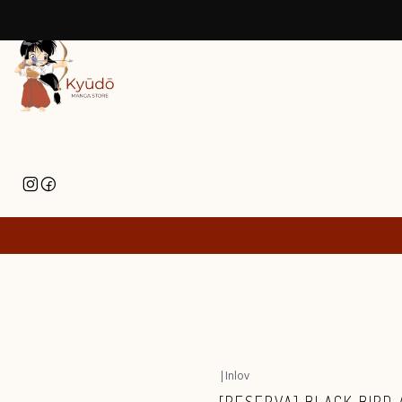
|
Inlov