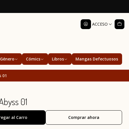
ACCESO
Género
Cómics
Libros
Mangas Defectuosos
s 01
Abyss 01
regar al Carro
Comprar ahora