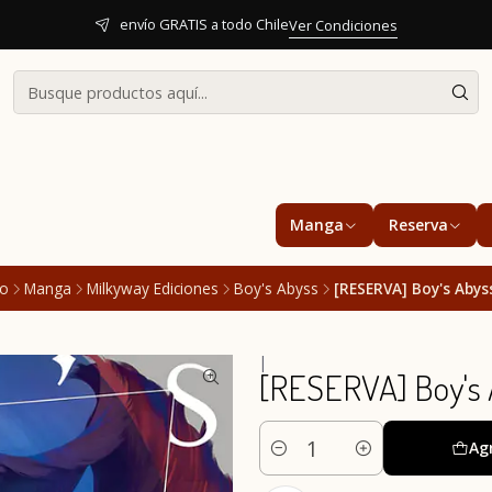
envío GRATIS a todo Chile
Ver Condiciones
Manga
Reserva
io
Manga
Milkyway Ediciones
Boy's Abyss
[RESERVA] Boy's Abys
|
[RESERVA] Boy's 
Ag
Cantidad