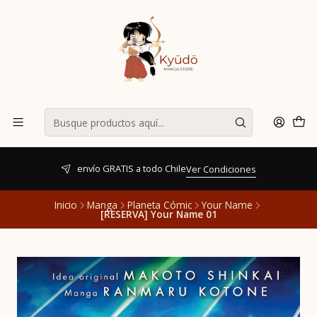
envío GRATIS a todo Chile
Ver Condiciones
Inicio
Manga
Planeta Cómic
Your Name
[RESERVA] Your Name 01