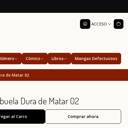
ACCESO
Género
Cómics
Libros
Mangas Defectuosos
ra de Matar 02
uela Dura de Matar 02
regar al Carro
Comprar ahora