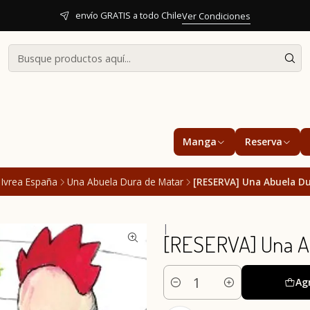
envío GRATIS a todo Chile
Ver Condiciones
Manga
Reserva
Ivrea España
Una Abuela Dura de Matar
[RESERVA] Una Abuela Du
|
[RESERVA] Una Ab
Ag
Cantidad