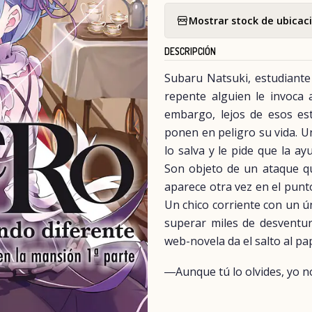
Mostrar stock de ubicac
DESCRIPCIÓN
Subaru Natsuki, estudiante 
repente alguien le invoca 
embargo, lejos de esos es
ponen en peligro su vida. Un
lo salva y le pide que la a
Son objeto de un ataque qu
aparece otra vez en el punt
Un chico corriente con un ún
superar miles de desventura
web-novela da el salto al pap
―Aunque tú lo olvides, yo no