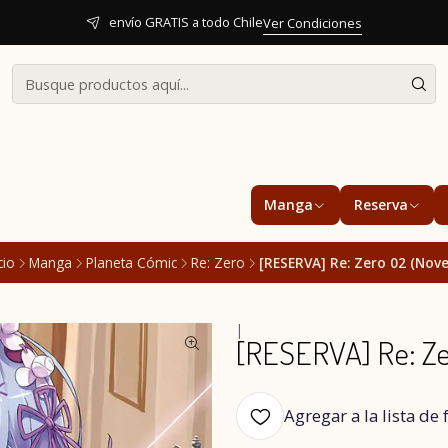
envío GRATIS a todo Chile
Ver Condiciones
Manga
Reserva
cio
Manga
Planeta Cómic
Re: Zero
[RESERVA] Re: Zero 02 (Nove
|
[RESERVA] Re: Ze
Agregar a la lista de 