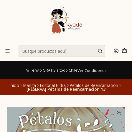
envío GRATIS a todo Chile
Ver Condiciones
Inicio
Manga
Editorial Hidra
Pétalos de Reencarnación
[RESERVA] Pétalos de Reencarnación 13