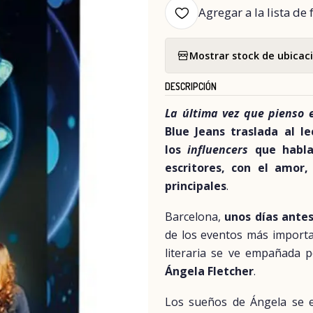
Agregar a la lista de 
Mostrar stock de ubicac
DESCRIPCIÓN
La última vez que pienso e
Blue Jeans traslada al le
los
influencers
que hablan
escritores, con el amor,
principales
.
Barcelona,
unos días antes
de los eventos más importa
literaria se ve empañada 
Ángela Fletcher
.
Los sueños de Ángela se e