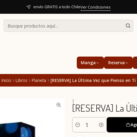
envío GRATIS a todo Chile
Ver Condiciones
Manga
Reserva
Inicio
Libros
Planeta
[RESERVA] La Última Vez que Pienso en Ti
|
[RESERVA] La Últ
Ag
Cantidad