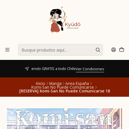
envío GRATIS a todo Chile
Ver Condiciones
Inicio
Manga
Ivrea España
Komi-San No Puede Comunicarse
[RESERVA] Komi-San No Puede Comunicarse 18