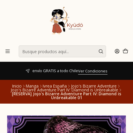
envío GRATIS a todo Chile
Ver Condiciones
Inicio
Manga
Ivrea España
Jojo's Bizarre Adventure
Jojo's Bizarre Adventure Part IV: Diamond is Unbreakable
[RESERVA] Jojo's Bizarre Adventure Part IV: Diamond is
Unbreakable 01